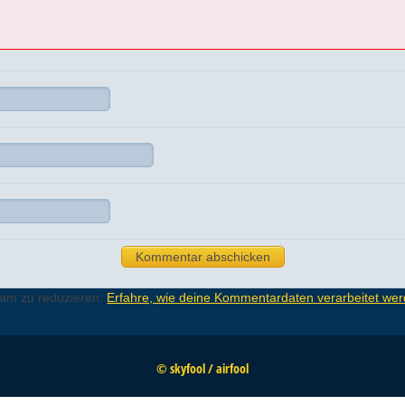
pam zu reduzieren.
Erfahre, wie deine Kommentardaten verarbeitet wer
© skyfool / airfool