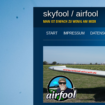
skyfool / airfool
MAN IST EINFACH ZU WENIG AM MEER
Main menu
Skip
START
IMPRESSUM
DATENS
to
content