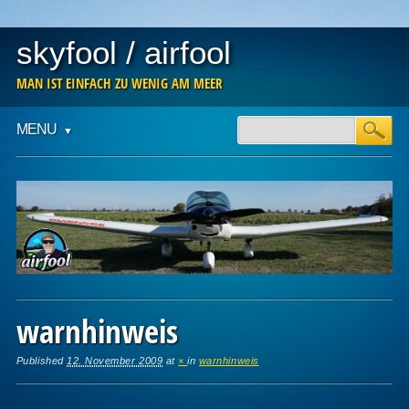
skyfool / airfool
MAN IST EINFACH ZU WENIG AM MEER
Main menu
Skip
MENU
to
content
warnhinweis
Published
12. November 2009
at
×
in
warnhinweis