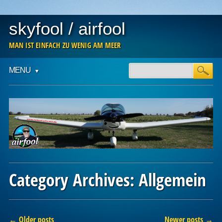
skyfool / airfool
MAN IST EINFACH ZU WENIG AM MEER
Main menu
Skip
MENU
to
content
Category Archives:
Allgemein
Post navigation
←
Older posts
Newer posts
→