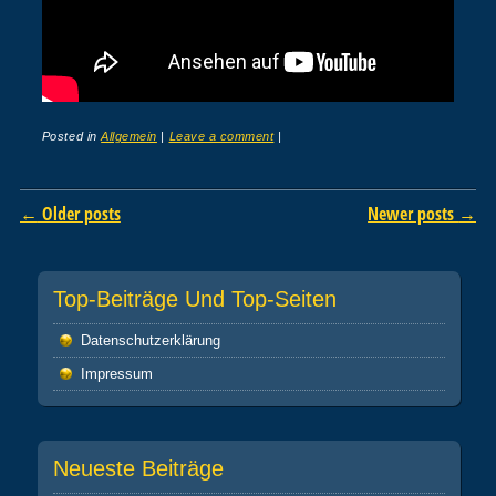
Posted in
Allgemein
|
Leave a comment
|
Post navigation
←
Older posts
Newer posts
→
Top-Beiträge Und Top-Seiten
Datenschutz­erklärung
Impressum
Neueste Beiträge