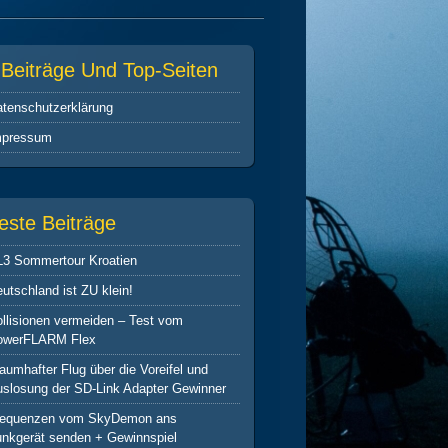
-Beiträge Und Top-Seiten
tenschutz­erklärung
mpressum
este Beiträge
L3 Sommertour Kroatien
utschland ist ZU klein!
llisionen vermeiden – Test vom
owerFLARM Flex
aumhafter Flug über die Voreifel und
slosung der SD-Link Adapter Gewinner
requenzen vom SkyDemon ans
nkgerät senden + Gewinnspiel