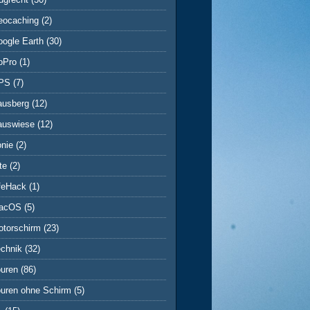
eocaching
(2)
ogle Earth
(30)
oPro
(1)
PS
(7)
ausberg
(12)
auswiese
(12)
onie
(2)
te
(2)
ifeHack
(1)
acOS
(5)
otorschirm
(23)
echnik
(32)
ouren
(86)
ouren ohne Schirm
(5)