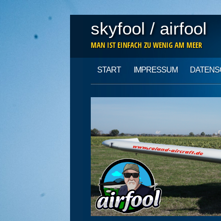
skyfool / airfool
MAN IST EINFACH ZU WENIG AM MEER
Main menu
Skip
START
IMPRESSUM
DATENS
to
content