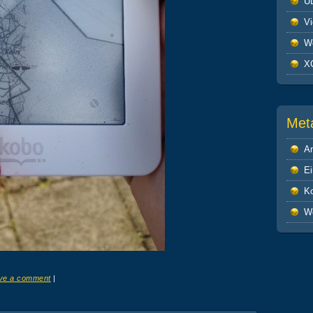
U
V
We
X
Met
A
Ei
K
W
ve a comment
|