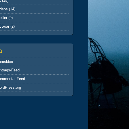
L
(15)
ideos
(14)
tter
(9)
CSoar
(2)
a
nmelden
ntrags-Feed
ommentar-Feed
ordPress.org