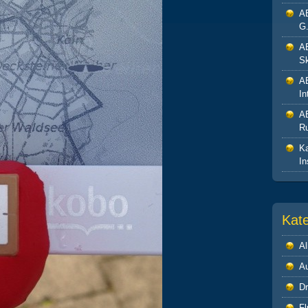
A
G.
A
Sk
A
In
A
R
Ka
In
Kat
Al
A
Dr
Fl