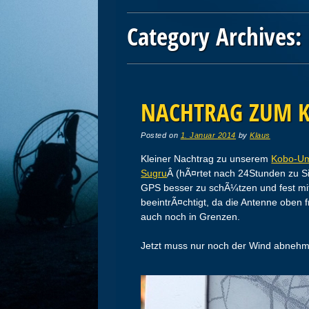
Category Archives:
Post navigation
NACHTRAG ZUM 
Posted on
1. Januar 2014
by
Klaus
Kleiner Nachtrag zu unserem
Kobo-Um
Sugru
Â (hÃ¤rtet nach 24Stunden zu S
GPS besser zu schÃ¼tzen und fest mit
beeintrÃ¤chtigt, da die Antenne oben f
auch noch in Grenzen.
Jetzt muss nur noch der Wind abnehmen