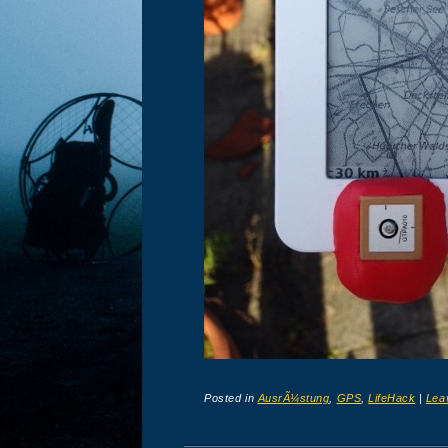
Posted in
AusrÃ¼stung
,
GPS
,
LifeHack
|
Lea