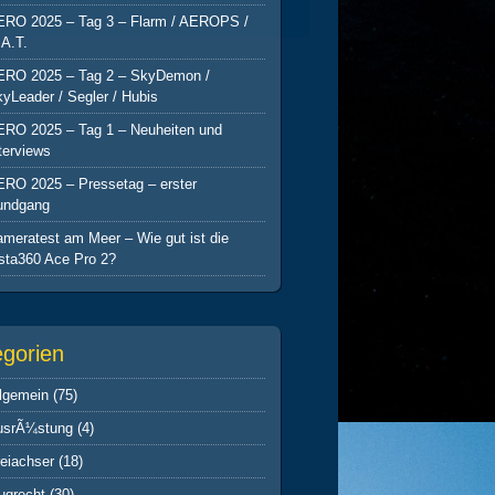
ERO 2025 – Tag 3 – Flarm / AEROPS /
A.T.
ERO 2025 – Tag 2 – SkyDemon /
yLeader / Segler / Hubis
ERO 2025 – Tag 1 – Neuheiten und
terviews
ERO 2025 – Pressetag – erster
undgang
meratest am Meer – Wie gut ist die
sta360 Ace Pro 2?
egorien
lgemein
(75)
usrÃ¼stung
(4)
eiachser
(18)
ugrecht
(30)