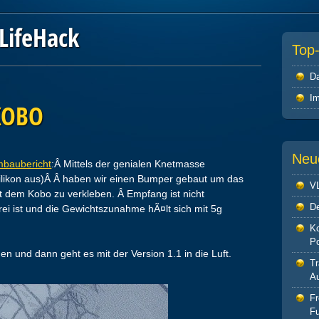
LifeHack
Top
Da
I
KOBO
Neu
baubericht
:Â Mittels der genialen Knetmasse
ilikon aus)Â Â haben wir einen Bumper gebaut um das
V
 dem Kobo zu verkleben. Â Empfang ist nicht
De
rei ist und die Gewichtszunahme hÃ¤lt sich mit 5g
Ko
P
 und dann geht es mit der Version 1.1 in die Luft.
Tr
Au
F
Fu