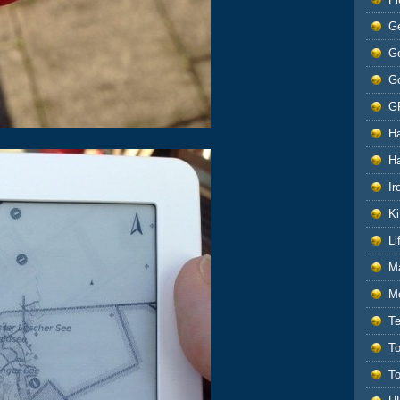
G
Go
G
G
H
H
Ir
Ki
L
M
M
T
T
T