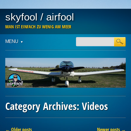
skyfool / airfool
MAN IST EINFACH ZU WENIG AM MEER
Main menu
Skip
MENU
to
content
Category Archives:
Videos
Post navigation
←
Older posts
Newer posts
→