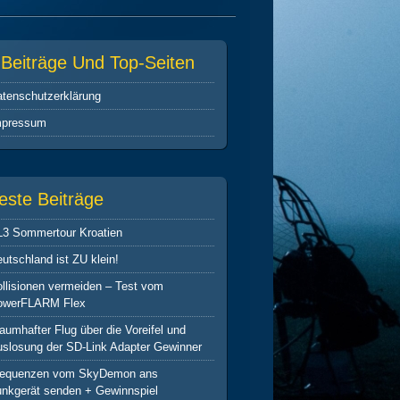
-Beiträge Und Top-Seiten
tenschutz­erklärung
mpressum
este Beiträge
L3 Sommertour Kroatien
utschland ist ZU klein!
llisionen vermeiden – Test vom
owerFLARM Flex
aumhafter Flug über die Voreifel und
slosung der SD-Link Adapter Gewinner
requenzen vom SkyDemon ans
nkgerät senden + Gewinnspiel