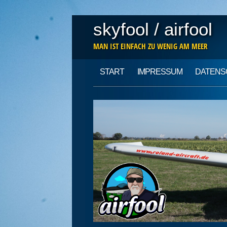
skyfool / airfool
MAN IST EINFACH ZU WENIG AM MEER
Main menu
Skip
START
IMPRESSUM
DATENS
to
content