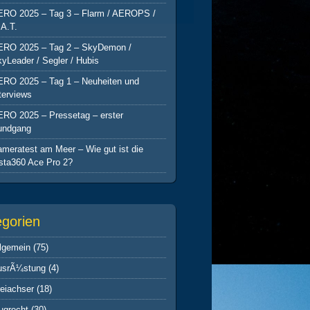
ERO 2025 – Tag 3 – Flarm / AEROPS /
A.T.
ERO 2025 – Tag 2 – SkyDemon /
yLeader / Segler / Hubis
ERO 2025 – Tag 1 – Neuheiten und
terviews
ERO 2025 – Pressetag – erster
undgang
meratest am Meer – Wie gut ist die
sta360 Ace Pro 2?
egorien
lgemein
(75)
usrÃ¼stung
(4)
eiachser
(18)
ugrecht
(30)