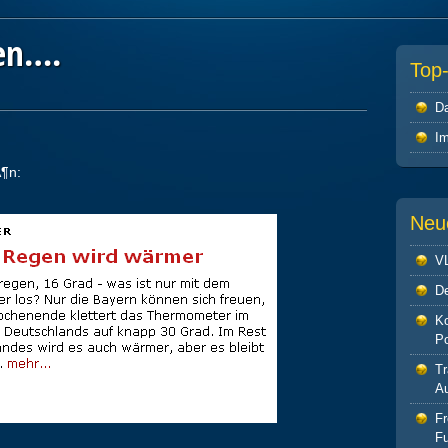
en….
Top
Da
I
Ã¶n:
Neu
V
De
Ko
P
Tr
Au
F
Fu