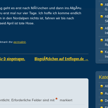
A
g geht es erst nach MÃ¼nchen und dann ins AllgÃ¤u.
G.
u erst mal nur vier Tage. Ich hoffe ich komme endlich
A
in den Nordalpen nichts ist, fahren wir bis nach
Sk
seid April ist tote Hose.
A
In
A
okmark the
permalink
.
R
Ka
In
 D eingetragen.
BlogstÃ¶ckchen auf Entflogen.de
→
Kat
Al
A
*
ntlicht.
Erforderliche Felder sind mit
markiert
Dr
Fl