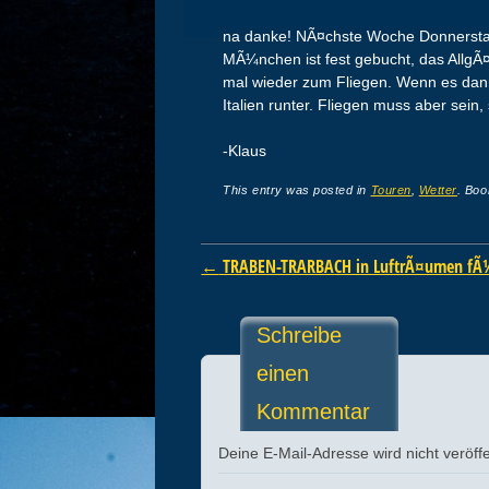
na danke! NÃ¤chste Woche Donnersta
MÃ¼nchen ist fest gebucht, das AllgÃ¤
mal wieder zum Fliegen. Wenn es dann 
Italien runter. Fliegen muss aber sein, 
-Klaus
This entry was posted in
Touren
,
Wetter
. Bo
Post navigation
←
TRABEN-TRARBACH in LuftrÃ¤umen fÃ¼r
Schreibe
einen
Kommentar
Deine E-Mail-Adresse wird nicht veröffe