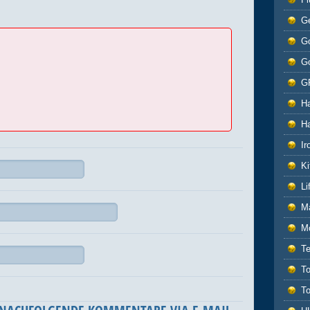
G
Go
G
G
H
H
Ir
Ki
L
M
M
T
T
T