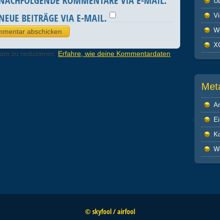
 NACHFOLGENDE KOMMENTARE VIA E-MAIL.
U
NEUE BEITRÄGE VIA E-MAIL.
V
We
X
pam zu reduzieren.
Erfahre, wie deine Kommentardaten
Met
A
Ei
K
W
© skyfool / airfool