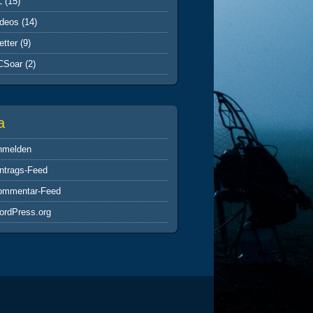
L
(15)
ideos
(14)
tter
(9)
CSoar
(2)
a
nmelden
ntrags-Feed
ommentar-Feed
ordPress.org