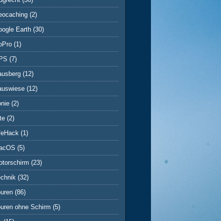
eocaching
(2)
ogle Earth
(30)
oPro
(1)
PS
(7)
ausberg
(12)
auswiese
(12)
onie
(2)
te
(2)
ifeHack
(1)
acOS
(5)
otorschirm
(23)
echnik
(32)
ouren
(86)
ouren ohne Schirm
(5)