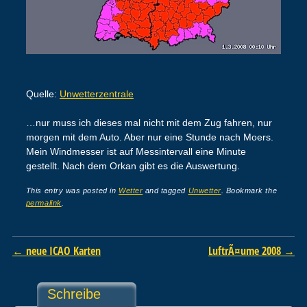
Quelle:
Unwetterzentrale
…nur muss ich dieses mal nicht mit dem Zug fahren, nur
morgen mit dem Auto. Aber nur eine Stunde nach Moers.
Mein Windmesser ist auf Messintervall eine Minute
gestellt. Nach dem Orkan gibt es die Auswertung.
This entry was posted in
Wetter
and tagged
Unwetter
. Bookmark the
permalink
.
Post navigation
←
neue ICAO Karten
LuftrÃ¤ume 2008
→
Schreibe