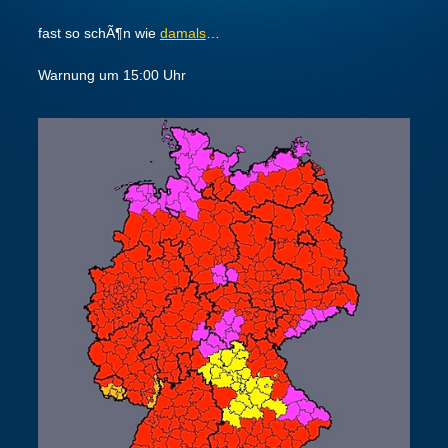
fast so schÃ¶n wie
damals
…
Warnung um 15:00 Uhr