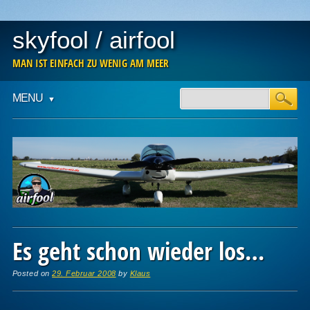
skyfool / airfool
MAN IST EINFACH ZU WENIG AM MEER
Main menu
Skip
MENU
to
content
Es geht schon wieder los…
Posted on
29. Februar 2008
by
Klaus