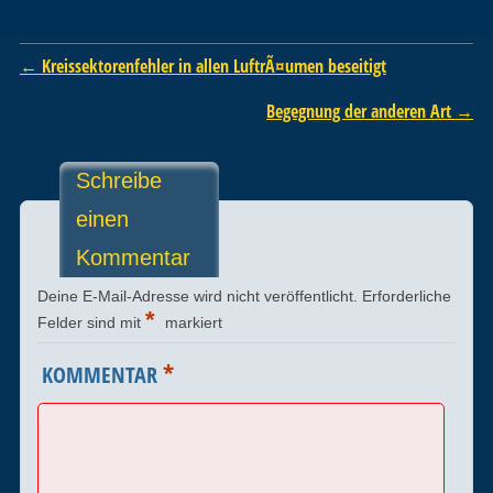
Post navigation
←
Kreissektorenfehler in allen LuftrÃ¤umen beseitigt
Begegnung der anderen Art
→
Schreibe
einen
Kommentar
Deine E-Mail-Adresse wird nicht veröffentlicht.
Erforderliche
*
Felder sind mit
markiert
*
KOMMENTAR