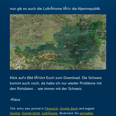
nun gib es auch die LuftrÃ¤ume fÃ¼r die Alpenrepublik.
Klick auf’s Bild fÃ¼hrt Euch zum Download. Die Schweiz
kommt auch noch, da habe ich nur wieder Probleme mit
den Rohdaten… wie immer mit der Schweiz.
-Klaus
This entry was posted in
Flugrecht
,
Google Earth
and tagged
Garmin
,
Google Earth
,
LuftrÃ¤ume
. Bookmark the
permalink
.