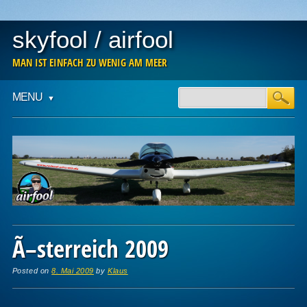
skyfool / airfool
MAN IST EINFACH ZU WENIG AM MEER
Main menu
Skip
MENU
to
content
Ã–sterreich 2009
Posted on
8. Mai 2009
by
Klaus