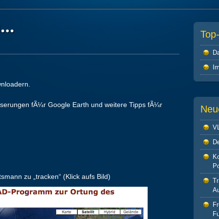
n…
Top
Da
I
nloadern.
sserungen fÃ¼r Google Earth und weitere Tipps fÃ¼r
Neu
V
De
Ko
P
smann zu „tracken“ (Klick aufs Bild)
Tr
Au
F
Fu