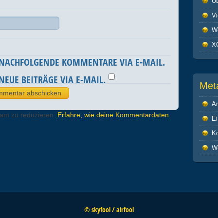
U
V
We
X
 NACHFOLGENDE KOMMENTARE VIA E-MAIL.
NEUE BEITRÄGE VIA E-MAIL.
Met
A
pam zu reduzieren.
Erfahre, wie deine Kommentardaten
Ei
K
W
© skyfool / airfool