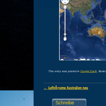
This entry was posted in
Google Earth
. Book
Post navigation
←
LuftrÃ¤ume Australien neu
Schreibe