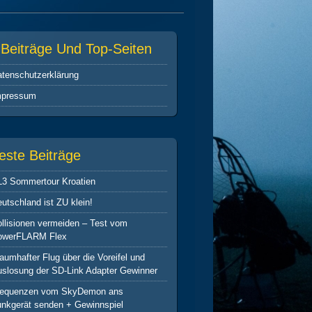
-Beiträge Und Top-Seiten
tenschutz­erklärung
mpressum
este Beiträge
L3 Sommertour Kroatien
utschland ist ZU klein!
llisionen vermeiden – Test vom
owerFLARM Flex
aumhafter Flug über die Voreifel und
slosung der SD-Link Adapter Gewinner
requenzen vom SkyDemon ans
nkgerät senden + Gewinnspiel