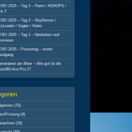
ERO 2025 – Tag 3 – Flarm / AEROPS /
A.T.
ERO 2025 – Tag 2 – SkyDemon /
yLeader / Segler / Hubis
ERO 2025 – Tag 1 – Neuheiten und
terviews
ERO 2025 – Pressetag – erster
undgang
meratest am Meer – Wie gut ist die
sta360 Ace Pro 2?
egorien
lgemein
(75)
usrÃ¼stung
(4)
eiachser
(18)
ugrecht
(30)