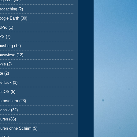
eocaching
(2)
ogle Earth
(30)
oPro
(1)
PS
(7)
ausberg
(12)
auswiese
(12)
onie
(2)
te
(2)
ifeHack
(1)
acOS
(5)
otorschirm
(23)
echnik
(32)
ouren
(86)
ouren ohne Schirm
(5)