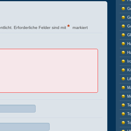
G
Go
*
G
ntlicht.
Erforderliche Felder sind mit
markiert
G
H
H
Ir
Ki
L
M
M
T
T
T