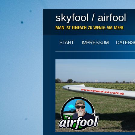
skyfool / airfool
MAN IST EINFACH ZU WENIG AM MEER
Main menu
Skip
START
IMPRESSUM
DATENS
to
content