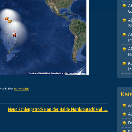
A
G.
A
Sk
A
In
A
R
Ka
In
mark the
permalink
.
Kat
Al
Neue Schleppstrecke an der Halde Norddeutschland
→
A
Dr
Fl