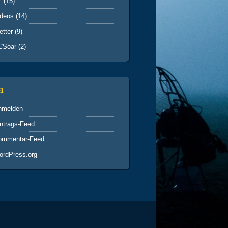
L
(15)
ideos
(14)
tter
(9)
CSoar
(2)
a
nmelden
ntrags-Feed
ommentar-Feed
ordPress.org