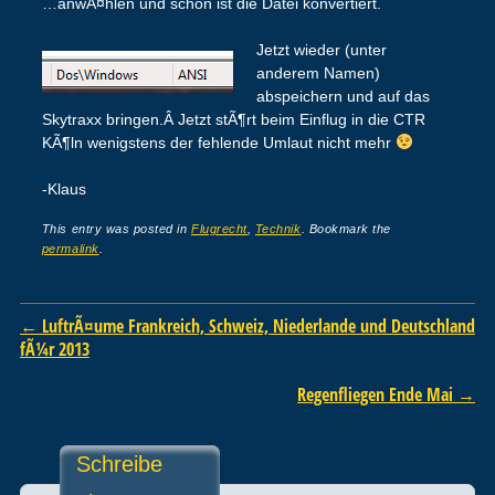
…anwÃ¤hlen und schon ist die Datei konvertiert.
Jetzt wieder (unter
anderem Namen)
abspeichern und auf das
Skytraxx bringen.Â Jetzt stÃ¶rt beim Einflug in die CTR
KÃ¶ln wenigstens der fehlende Umlaut nicht mehr
-Klaus
This entry was posted in
Flugrecht
,
Technik
. Bookmark the
permalink
.
Post navigation
←
LuftrÃ¤ume Frankreich, Schweiz, Niederlande und Deutschland
fÃ¼r 2013
Regenfliegen Ende Mai
→
Schreibe