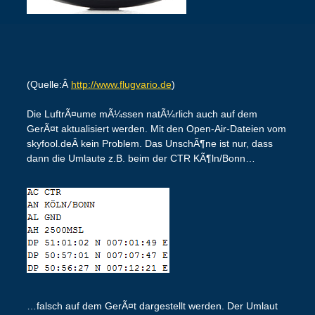
(Quelle:Â
http://www.flugvario.de
)
Die LuftrÃ¤ume mÃ¼ssen natÃ¼rlich auch auf dem
GerÃ¤t aktualisiert werden. Mit den Open-Air-Dateien vom
skyfool.deÂ kein Problem. Das UnschÃ¶ne ist nur, dass
dann die Umlaute z.B. beim der CTR KÃ¶ln/Bonn…
…falsch auf dem GerÃ¤t dargestellt werden. Der Umlaut