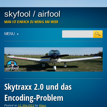
skyfool / airfool
MAN IST EINFACH ZU WENIG AM MEER
Main menu
Skip
MENU
to
content
Skytraxx 2.0 und das
Encoding-Problem
Posted on
12. Mai 2013
by
Klaus