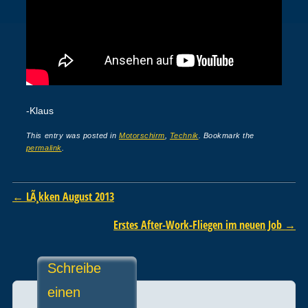
-Klaus
This entry was posted in
Motorschirm
,
Technik
. Bookmark the
permalink
.
Post navigation
←
LÃ¸kken August 2013
Erstes After-Work-Fliegen im neuen Job
→
Schreibe
einen