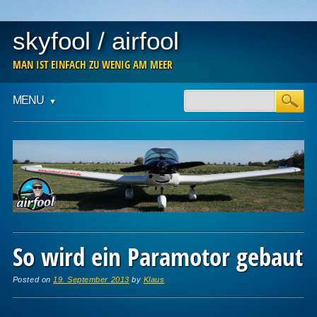
skyfool / airfool
MAN IST EINFACH ZU WENIG AM MEER
Main menu
Skip
MENU
to
content
So wird ein Paramotor gebaut
Posted on
19. September 2013
by
Klaus