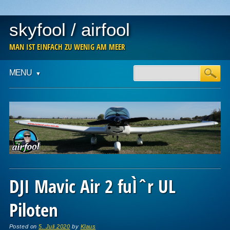
skyfool / airfool
MAN IST EINFACH ZU WENIG AM MEER
Main menu
Skip
MENU
to
content
DJI Mavic Air 2 fuÌˆr UL
Piloten
Posted on
5. Juli 2020
by
Klaus