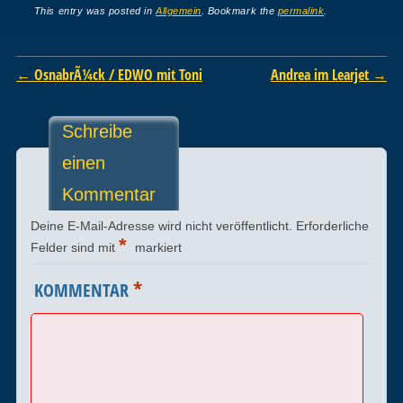
This entry was posted in
Allgemein
. Bookmark the
permalink
.
Post navigation
←
OsnabrÃ¼ck / EDWO mit Toni
Andrea im Learjet
→
Schreibe
einen
Kommentar
Deine E-Mail-Adresse wird nicht veröffentlicht.
Erforderliche
*
Felder sind mit
markiert
*
KOMMENTAR