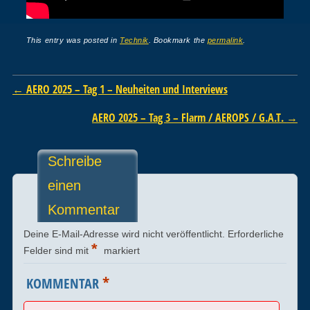
This entry was posted in
Technik
. Bookmark the
permalink
.
Post navigation
←
AERO 2025 – Tag 1 – Neuheiten und Interviews
AERO 2025 – Tag 3 – Flarm / AEROPS / G.A.T.
→
Schreibe
einen
Kommentar
Deine E-Mail-Adresse wird nicht veröffentlicht.
Erforderliche
*
Felder sind mit
markiert
*
KOMMENTAR