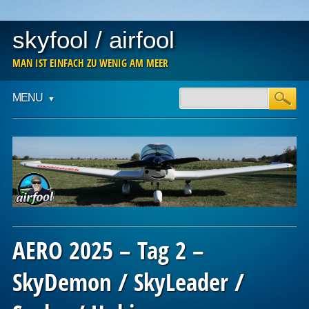
skyfool / airfool
MAN IST EINFACH ZU WENIG AM MEER
Main menu
Skip
MENU
to
content
AERO 2025 – Tag 2 –
SkyDemon / SkyLeader /