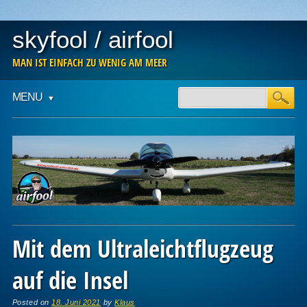
skyfool / airfool
MAN IST EINFACH ZU WENIG AM MEER
Main menu
Skip
MENU
to
content
Mit dem Ultraleichtflugzeug
auf die Insel
Posted on
18. Juni 2021
by
Klaus