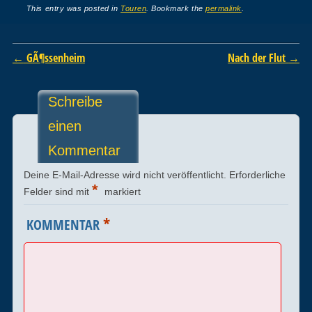
This entry was posted in
Touren
. Bookmark the
permalink
.
Post navigation
←
GÃ¶ssenheim
Nach der Flut
→
Schreibe
einen
Kommentar
Deine E-Mail-Adresse wird nicht veröffentlicht.
Erforderliche
*
Felder sind mit
markiert
*
KOMMENTAR