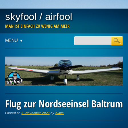
skyfool / airfool
MAN IST EINFACH ZU WENIG AM MEER
Main menu
Skip
MENU
to
content
Flug zur Nordseeinsel Baltrum
Posted on
5. November 2022
by
Klaus