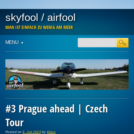
skyfool / airfool
MAN IST EINFACH ZU WENIG AM MEER
Main menu
Skip
MENU
to
content
#3 Prague ahead | Czech
Tour
Posted on
9. Juli 2023
by
Klaus