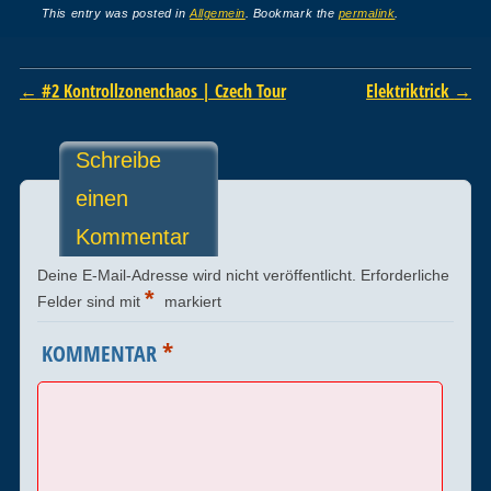
This entry was posted in
Allgemein
. Bookmark the
permalink
.
Post navigation
←
#2 Kontrollzonenchaos | Czech Tour
Elektriktrick
→
Schreibe
einen
Kommentar
Deine E-Mail-Adresse wird nicht veröffentlicht.
Erforderliche
*
Felder sind mit
markiert
*
KOMMENTAR