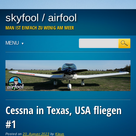
skyfool / airfool
MAN IST EINFACH ZU WENIG AM MEER
Main menu
Skip
MENU
to
content
Cessna in Texas, USA fliegen
#1
Posted on
20. August 2023
by
Klaus