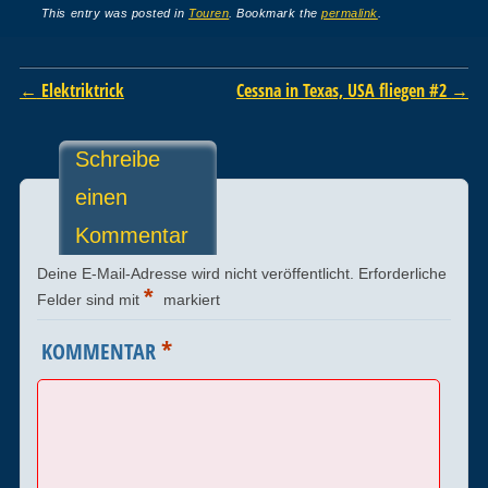
This entry was posted in
Touren
. Bookmark the
permalink
.
Post navigation
←
Elektriktrick
Cessna in Texas, USA fliegen #2
→
Schreibe
einen
Kommentar
Deine E-Mail-Adresse wird nicht veröffentlicht.
Erforderliche
*
Felder sind mit
markiert
*
KOMMENTAR