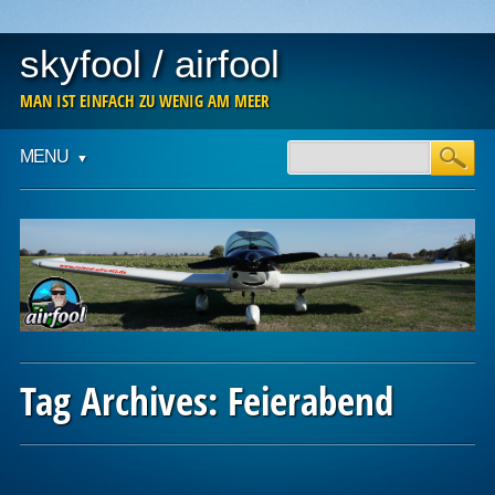
skyfool / airfool
MAN IST EINFACH ZU WENIG AM MEER
Main menu
Skip
MENU
to
content
Tag Archives:
Feierabend
Post navigation