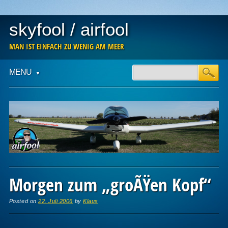
skyfool / airfool
MAN IST EINFACH ZU WENIG AM MEER
Main menu
Skip
MENU
to
content
Morgen zum „groÃŸen Kopf“
Posted on
22. Juli 2006
by
Klaus