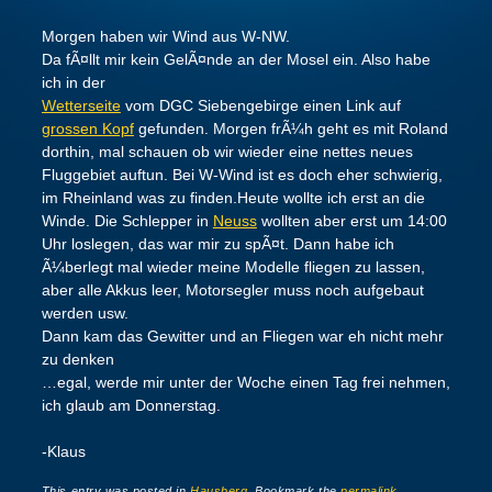
Morgen haben wir Wind aus W-NW.
Da fÃ¤llt mir kein GelÃ¤nde an der Mosel ein. Also habe
ich in der
Wetterseite
vom DGC Siebengebirge einen Link auf
grossen Kopf
gefunden. Morgen frÃ¼h geht es mit Roland
dorthin, mal schauen ob wir wieder eine nettes neues
Fluggebiet auftun. Bei W-Wind ist es doch eher schwierig,
im Rheinland was zu finden.Heute wollte ich erst an die
Winde. Die Schlepper in
Neuss
wollten aber erst um 14:00
Uhr loslegen, das war mir zu spÃ¤t. Dann habe ich
Ã¼berlegt mal wieder meine Modelle fliegen zu lassen,
aber alle Akkus leer, Motorsegler muss noch aufgebaut
werden usw.
Dann kam das Gewitter und an Fliegen war eh nicht mehr
zu denken
…egal, werde mir unter der Woche einen Tag frei nehmen,
ich glaub am Donnerstag.
-Klaus
This entry was posted in
Hausberg
. Bookmark the
permalink
.