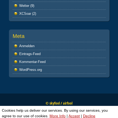
Wetter
(9)
XCSoar
(2)
Meta
Anmelden
Eintrags-Feed
Kommentar-Feed
WordPress.org
© skyfool / airfool
Cookies help us deliver our services. By using our services, you
agree to our use of cookies.
More Info
|
Accept
|
Decline