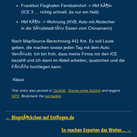
Frankfurt Flughafen Fernbahnhof -> Hbf KÃ¶ln
(ICE 3 … richtig schnell, da nur ein Halt)
Hbf KÃ¶ln -> Wohnung (KVB, Auto mit Abstecher
in die SÃ¼dstadt fÃ¼r Essen vom Chinamann)
Nach MapSource-Berechnung 441 Km. Es soll Leute
geben, die machen sowas jeden Tag mit dem Auto.
VerrÃ¼ckt. Ich bin froh, dass meine Firma mir den ICE
bezahlt und ich dann im Abteil arbeiten, quatschen und die
FÃ¼ÃŸe hochlegen kann.
-Klaus
This entry was posted in
Technik
,
Touren ohne Schirm
and tagged
GPS
. Bookmark the
permalink
.
Post navigation
←
BlogstÃ¶ckchen auf Entflogen.de
So machen Experten das Wetter…
→