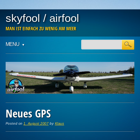
skyfool / airfool
MAN IST EINFACH ZU WENIG AM MEER
Main menu
Skip
MENU
to
content
Neues GPS
Posted on
1. August 2007
by
Klaus