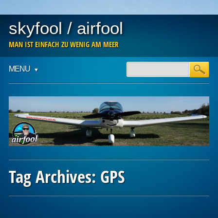
skyfool / airfool
MAN IST EINFACH ZU WENIG AM MEER
Main menu
Skip
MENU
to
content
Tag Archives:
GPS
Post navigation