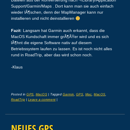
Dateien aus der Konvertierung nach ~/Library/Application
Support/Garmin/Maps . Dort kann man sie auch einfach
wieder lÃ¶schen, denn der MapManager kann nur
installieren und nicht deinstallieren
Fazit
: Langsam hat Garmin auch erkannt, dass die
MacOS Kundschaft immer grÃ¶ÃŸer wird und es sich
lÃ¶hnt die eigene Software nativ auf diesem
Betriebssystem laufen zu lassen. Es ist noch nicht alles
rund in RoadTrip, aber das wird schon noch.
-Klaus
Posted in
GPS
,
MacOS
|
Tagged
Garmin
,
GPS
,
Mac
,
MacOS
,
RoadTrip
|
Leave a comment
|
NEUES GPS