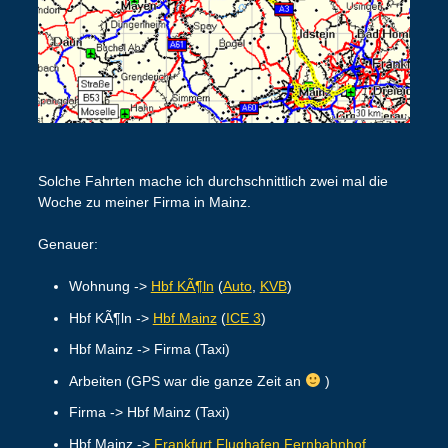
Solche Fahrten mache ich durchschnittlich zwei mal die
Woche zu meiner Firma in Mainz.
Genauer:
Wohnung ->
Hbf KÃ¶ln
(
Auto
,
KVB
)
Hbf KÃ¶ln ->
Hbf Mainz
(
ICE 3
)
Hbf Mainz -> Firma (Taxi)
Arbeiten (GPS war die ganze Zeit an
)
Firma -> Hbf Mainz (Taxi)
Hbf Mainz ->
Frankfurt Flughafen Fernbahnhof