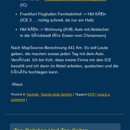
(IC)
Frankfurt Flughafen Fernbahnhof -> Hbf KÃ¶ln
(ICE 3 … richtig schnell, da nur ein Halt)
Hbf KÃ¶ln -> Wohnung (KVB, Auto mit Abstecher
in die SÃ¼dstadt fÃ¼r Essen vom Chinamann)
Nach MapSource-Berechnung 441 Km. Es soll Leute
geben, die machen sowas jeden Tag mit dem Auto.
VerrÃ¼ckt. Ich bin froh, dass meine Firma mir den ICE
bezahlt und ich dann im Abteil arbeiten, quatschen und die
FÃ¼ÃŸe hochlegen kann.
-Klaus
Posted in
Technik
,
Touren ohne Schirm
|
Tagged
GPS
|
Leave a
comment
|
Post navigation