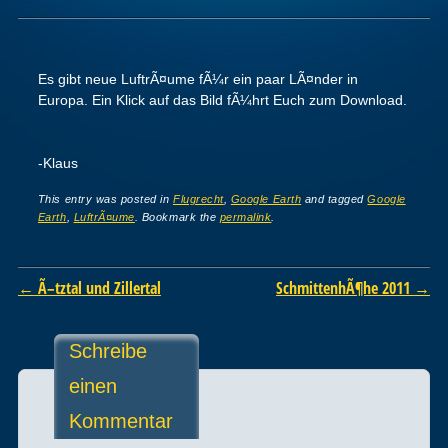
Es gibt neue LuftrÃ¤ume fÃ¼r ein paar LÃ¤nder in
Europa. Ein Klick auf das Bild fÃ¼hrt Euch zum Download.
-Klaus
This entry was posted in
Flugrecht
,
Google Earth
and tagged
Google
Earth
,
LuftrÃ¤ume
. Bookmark the
permalink
.
Post navigation
←
Ã–tztal und Zillertal
SchmittenhÃ¶he 2011
→
Schreibe
einen
Kommentar