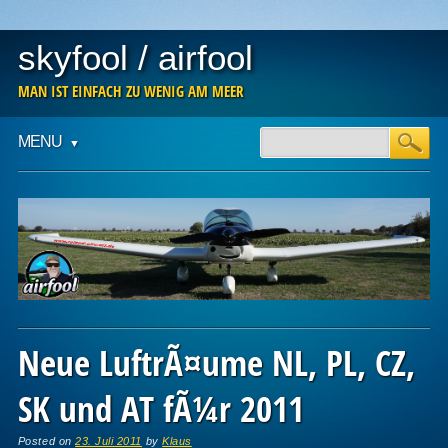
skyfool / airfool
MAN IST EINFACH ZU WENIG AM MEER
Main menu
Skip
MENU
to
content
Neue LuftrÃ¤ume NL, PL, CZ,
SK und AT fÃ¼r 2011
Posted on
23. Juli 2011
by
Klaus