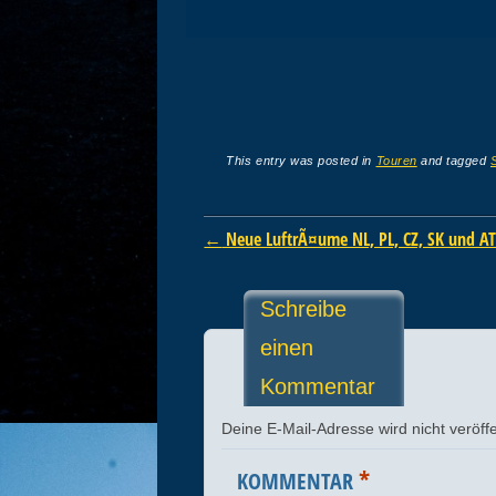
This entry was posted in
Touren
and tagged
Post navigation
←
Neue LuftrÃ¤ume NL, PL, CZ, SK und A
Schreibe
einen
Kommentar
Deine E-Mail-Adresse wird nicht veröffe
*
KOMMENTAR