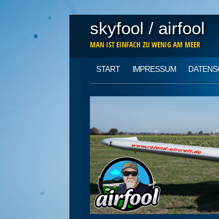
skyfool / airfool
MAN IST EINFACH ZU WENIG AM MEER
Main menu
Skip
START
IMPRESSUM
DATENS
to
content