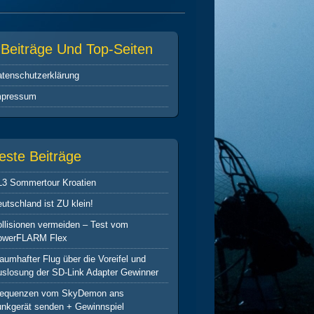
-Beiträge Und Top-Seiten
tenschutz­erklärung
mpressum
este Beiträge
L3 Sommertour Kroatien
utschland ist ZU klein!
llisionen vermeiden – Test vom
owerFLARM Flex
aumhafter Flug über die Voreifel und
slosung der SD-Link Adapter Gewinner
requenzen vom SkyDemon ans
nkgerät senden + Gewinnspiel