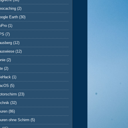
eocaching
(2)
ogle Earth
(30)
oPro
(1)
PS
(7)
ausberg
(12)
auswiese
(12)
onie
(2)
te
(2)
ifeHack
(1)
acOS
(5)
otorschirm
(23)
echnik
(32)
ouren
(86)
ouren ohne Schirm
(5)