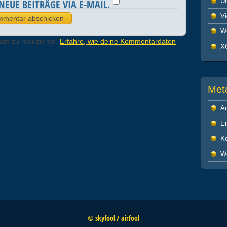
U
NEUE BEITRÄGE VIA E-MAIL.
V
We
pam zu reduzieren.
Erfahre, wie deine Kommentardaten
X
Met
A
Ei
K
W
© skyfool / airfool