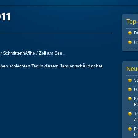
011
Top
Da
I
r SchmittenhÃ¶he / Zell am See .
en schlechten Tag in diesem Jahr entschÃ¤digt hat.
Neu
V
De
Ko
P
Tr
Au
F
Fu