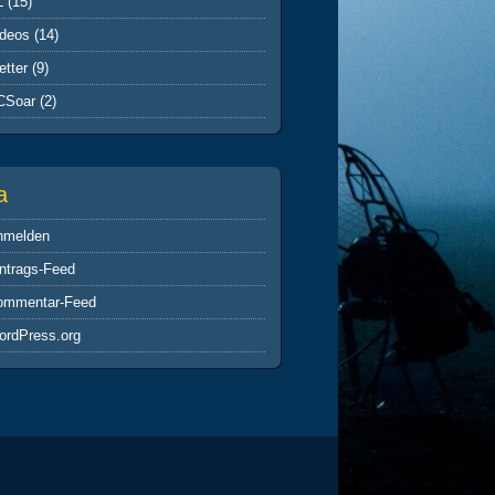
L
(15)
ideos
(14)
tter
(9)
CSoar
(2)
a
nmelden
ntrags-Feed
ommentar-Feed
ordPress.org