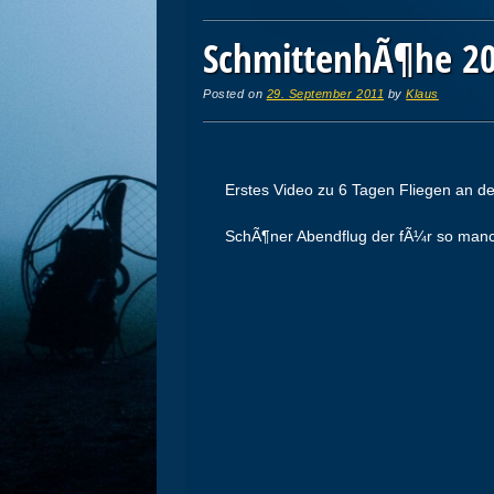
SchmittenhÃ¶he 2
Posted on
29. September 2011
by
Klaus
Erstes Video zu 6 Tagen Fliegen an de
SchÃ¶ner Abendflug der fÃ¼r so manch