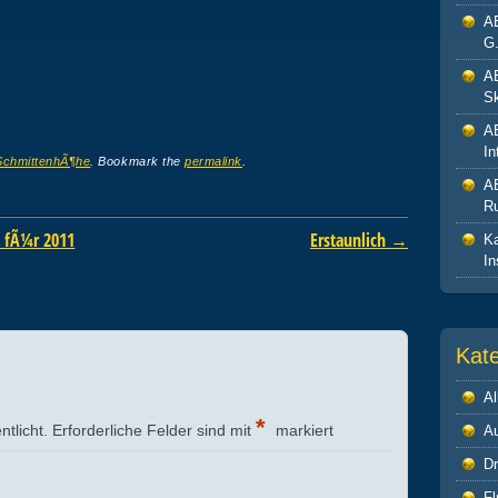
A
G.
A
Sk
A
In
SchmittenhÃ¶he
. Bookmark the
permalink
.
A
R
T fÃ¼r 2011
Erstaunlich
→
Ka
In
Kat
Al
*
ntlicht.
Erforderliche Felder sind mit
markiert
A
Dr
Fl