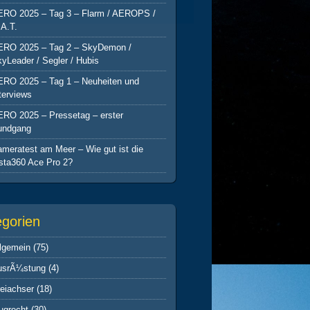
ERO 2025 – Tag 3 – Flarm / AEROPS /
A.T.
ERO 2025 – Tag 2 – SkyDemon /
yLeader / Segler / Hubis
ERO 2025 – Tag 1 – Neuheiten und
terviews
ERO 2025 – Pressetag – erster
undgang
meratest am Meer – Wie gut ist die
sta360 Ace Pro 2?
egorien
lgemein
(75)
usrÃ¼stung
(4)
eiachser
(18)
ugrecht
(30)