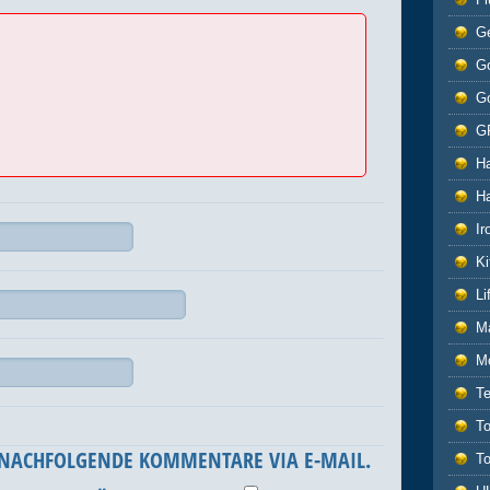
G
Go
G
G
H
H
Ir
Ki
L
M
M
T
T
 NACHFOLGENDE KOMMENTARE VIA E-MAIL.
T