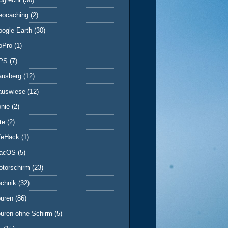
eocaching
(2)
ogle Earth
(30)
oPro
(1)
PS
(7)
ausberg
(12)
auswiese
(12)
onie
(2)
te
(2)
ifeHack
(1)
acOS
(5)
otorschirm
(23)
echnik
(32)
ouren
(86)
ouren ohne Schirm
(5)