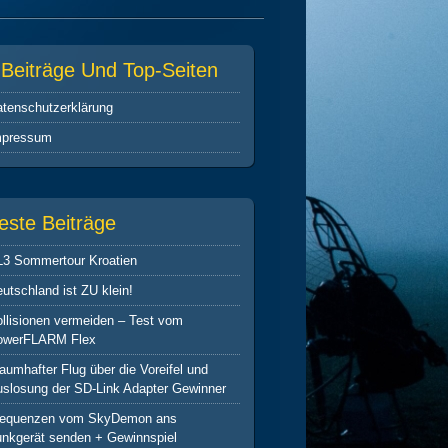
-Beiträge Und Top-Seiten
tenschutz­erklärung
mpressum
este Beiträge
L3 Sommertour Kroatien
utschland ist ZU klein!
llisionen vermeiden – Test vom
owerFLARM Flex
aumhafter Flug über die Voreifel und
slosung der SD-Link Adapter Gewinner
requenzen vom SkyDemon ans
nkgerät senden + Gewinnspiel