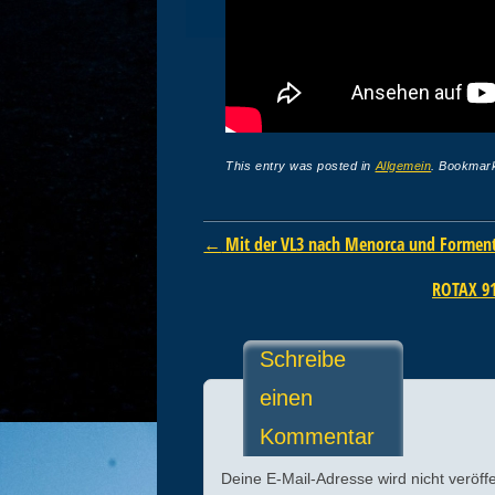
This entry was posted in
Allgemein
. Bookmar
Post navigation
←
Mit der VL3 nach Menorca und Formente
ROTAX 91
Schreibe
einen
Kommentar
Deine E-Mail-Adresse wird nicht veröffe