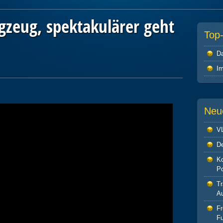
gzeug, spektakulärer geht
Top
Da
I
Neu
V
De
Ko
P
Tr
Au
F
Fu