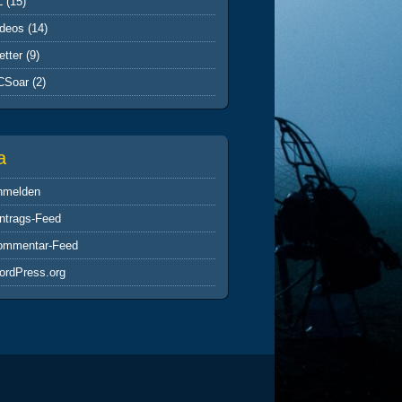
L
(15)
ideos
(14)
tter
(9)
CSoar
(2)
a
nmelden
ntrags-Feed
ommentar-Feed
ordPress.org