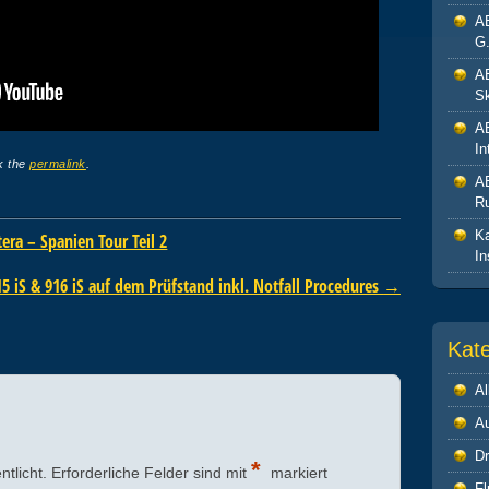
A
G.
A
Sk
A
In
k the
permalink
.
A
R
Ka
ra – Spanien Tour Teil 2
In
5 iS & 916 iS auf dem Prüfstand inkl. Notfall Procedures
→
Kat
Al
A
Dr
*
ntlicht.
Erforderliche Felder sind mit
markiert
Fl