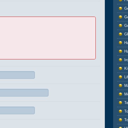
G
Go
G
G
H
H
Ir
Ki
L
M
M
T
T
T