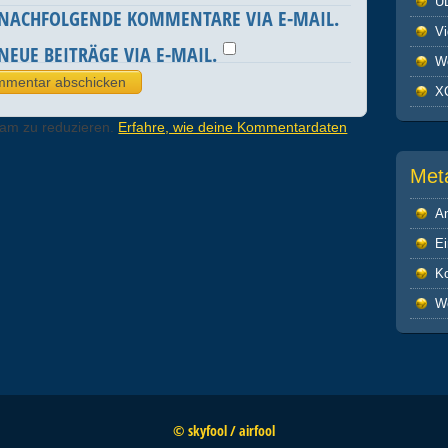
U
 NACHFOLGENDE KOMMENTARE VIA E-MAIL.
V
NEUE BEITRÄGE VIA E-MAIL.
We
X
pam zu reduzieren.
Erfahre, wie deine Kommentardaten
Met
A
Ei
K
W
© skyfool / airfool