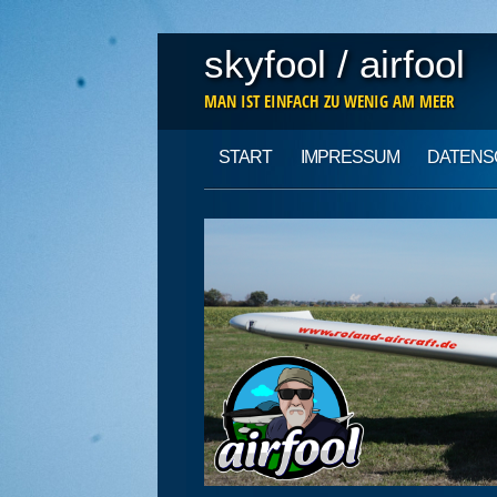
skyfool / airfool
MAN IST EINFACH ZU WENIG AM MEER
Main menu
Skip
START
IMPRESSUM
DATENS
to
content