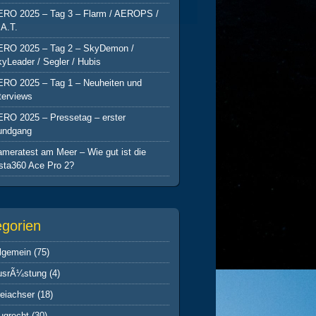
ERO 2025 – Tag 3 – Flarm / AEROPS /
A.T.
ERO 2025 – Tag 2 – SkyDemon /
yLeader / Segler / Hubis
ERO 2025 – Tag 1 – Neuheiten und
terviews
ERO 2025 – Pressetag – erster
undgang
meratest am Meer – Wie gut ist die
sta360 Ace Pro 2?
egorien
lgemein
(75)
usrÃ¼stung
(4)
eiachser
(18)
ugrecht
(30)