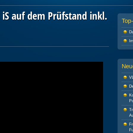
 iS auf dem Prüfstand inkl.
Top
Da
I
Neu
V
De
Ko
P
Tr
Au
F
Fu