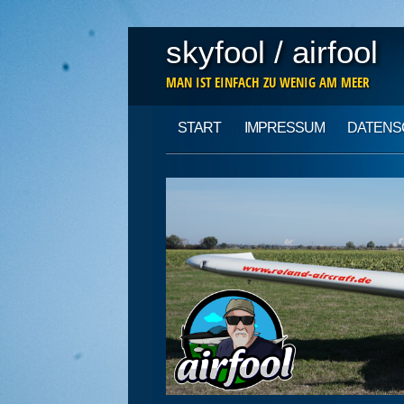
skyfool / airfool
MAN IST EINFACH ZU WENIG AM MEER
Main menu
Skip
START
IMPRESSUM
DATENS
to
content