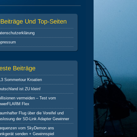
-Beiträge Und Top-Seiten
tenschutz­erklärung
mpressum
este Beiträge
L3 Sommertour Kroatien
utschland ist ZU klein!
llisionen vermeiden – Test vom
owerFLARM Flex
aumhafter Flug über die Voreifel und
slosung der SD-Link Adapter Gewinner
requenzen vom SkyDemon ans
nkgerät senden + Gewinnspiel