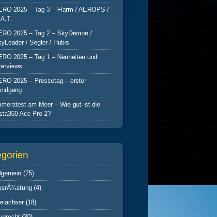
ERO 2025 – Tag 3 – Flarm / AEROPS /
A.T.
ERO 2025 – Tag 2 – SkyDemon /
yLeader / Segler / Hubis
ERO 2025 – Tag 1 – Neuheiten und
terviews
ERO 2025 – Pressetag – erster
undgang
meratest am Meer – Wie gut ist die
sta360 Ace Pro 2?
egorien
lgemein
(75)
usrÃ¼stung
(4)
eiachser
(18)
ugrecht
(30)