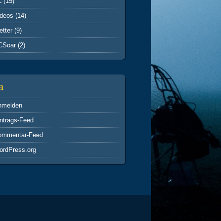
L
(15)
ideos
(14)
tter
(9)
CSoar
(2)
a
nmelden
ntrags-Feed
ommentar-Feed
ordPress.org