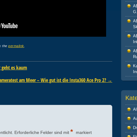
A
G.
A
Sk
A
In
k the
permalink
.
A
R
Ka
r geht es kaum
In
ameratest am Meer – Wie gut ist die Insta360 Ace Pro 2?
→
Kat
Al
A
Dr
*
ntlicht.
Erforderliche Felder sind mit
markiert
Fl