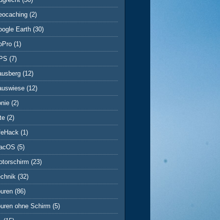
eocaching
(2)
ogle Earth
(30)
oPro
(1)
PS
(7)
ausberg
(12)
auswiese
(12)
onie
(2)
te
(2)
ifeHack
(1)
acOS
(5)
otorschirm
(23)
echnik
(32)
ouren
(86)
ouren ohne Schirm
(5)