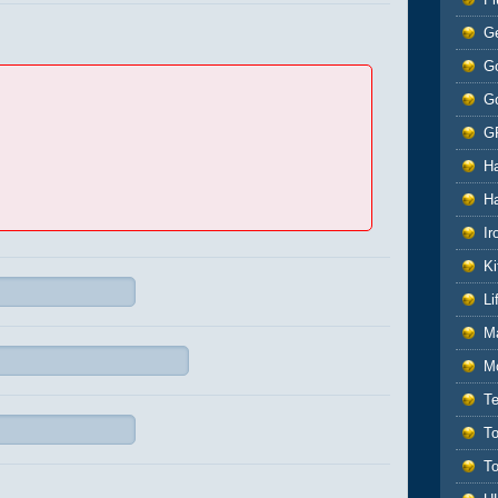
G
Go
G
G
H
H
Ir
Ki
L
M
M
T
T
T