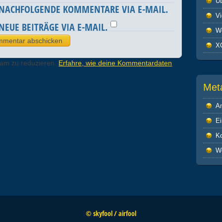
U
 NACHFOLGENDE KOMMENTARE VIA E-MAIL.
V
NEUE BEITRÄGE VIA E-MAIL.
We
X
pam zu reduzieren.
Erfahre, wie deine Kommentardaten
Met
A
Ei
K
W
© skyfool / airfool